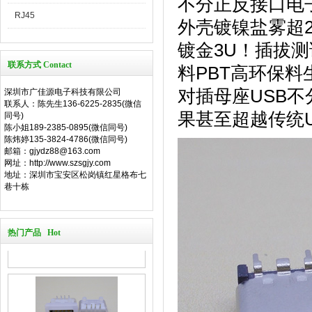
不分正反接口电子
RJ45
外壳镀镍盐雾超2
镀金3U！插拔
联系方式 Contact
料PBT高环保
对插母座USB
深圳市广佳源电子科技有限公司
联系人：陈先生136-6225-2835(微信
果甚至超越传统
同号)
陈小姐189-2385-0895(微信同号)
陈炜婷135-3824-4786(微信同号)
邮箱：gjydz88@163.com
网址：http://www.szsgjy.com
地址：深圳市宝安区松岗镇红星格布七
巷十栋
热门产品 Hot