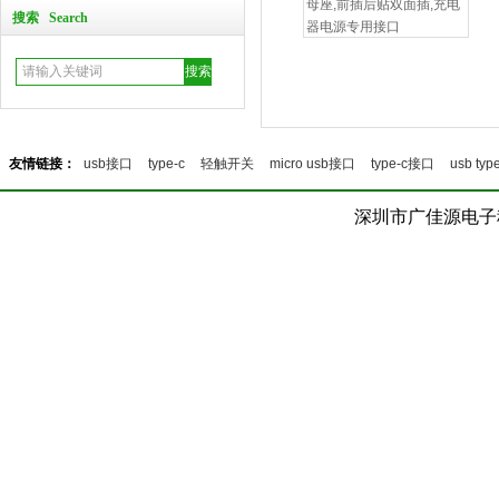
母座,前插后贴双面插,充电
搜索 Search
器电源专用接口
Micro USB短体公头前五后四
友情链接：
usb接口
type-c
轻触开关
micro usb接口
type-c接口
usb type
深圳市广佳源电子科技
USB防水接口.USB带塑胶防水