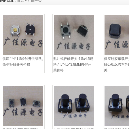
你的位置：
首页
>
产品中心
供应4*4*1.5轻触开关铜头,
贴片式轻触开关,4.5x4.5规
供应硅胶车载开
微型轻触开关价格
格,4.5*4.5*3.8MM按键开
触6x6x5,汽车
关价格
关