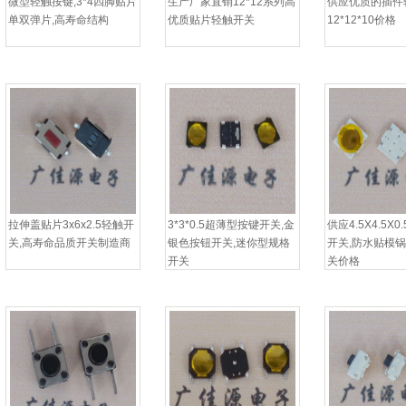
微型轻触按键,3*4四脚贴片
生产厂家直销12*12系列高
供应优质的插件
单双弹片,高寿命结构
优质贴片轻触开关
12*12*10价格
拉伸盖贴片3x6x2.5轻触开
3*3*0.5超薄型按键开关,金
供应4.5X4.5X
关,高寿命品质开关制造商
银色按钮开关,迷你型规格
开关,防水贴模
开关
关价格