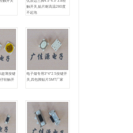
轻触开关
优质边三脚4.5*4.5*3.8轻
触开关,贴片耐高温280度
不起泡
0.5超薄按键
电子烟专用3*4*2.5按键开
锅仔轻触开
关,四包脚贴片SMT厂家