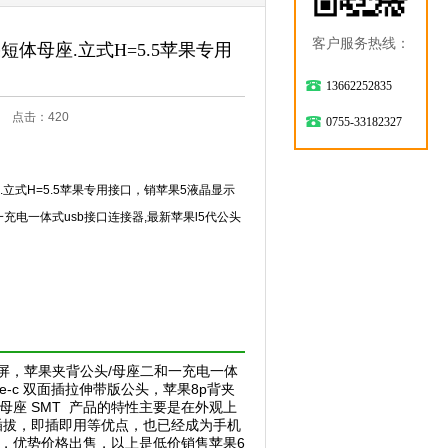
客户服务热线：
果短体母座.立式H=5.5苹果专用
13662252835
:06 点击：
420
0755-33182327
.立式H=5.5苹果专用接口，销苹果5液晶显示
充电一体式usb接口连接器,最新苹果l5代公头
屏，苹果夹背公头/母座二和一充电一体
pe-c 双面插拉伸带版公头，苹果8p背夹
p 母座 SMT 产品的特性主要是在外观上
插拔，即插即用等优点，也已经成为手机
。，优势价格出售，以上是低价销售苹果6