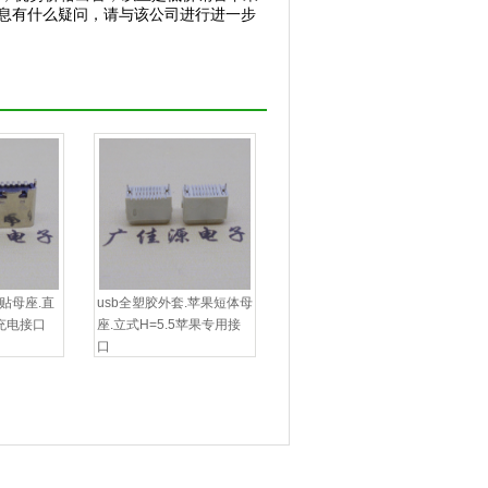
信息有什么疑问，请与该公司进行进一步
N立贴母座.直
usb全塑胶外套.苹果短体母
式充电接口
座.立式H=5.5苹果专用接
口