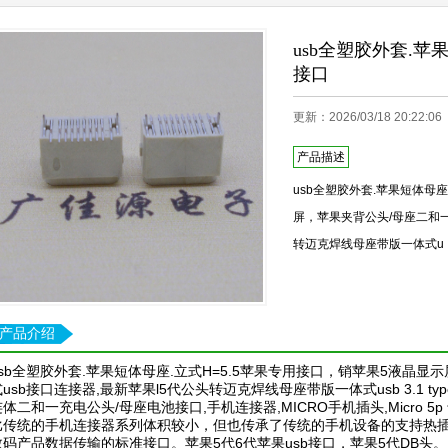
usb全塑胶外套.苹
接口
更新：2026/03/18 20:22
产品描述
usb全塑胶外套.苹果短体母座
屏，苹果夹背公头/母座二和一
转迈克焊线母座带版一体式u
产品介绍
usb全塑胶外套.苹果短体母座.立式H=5.5苹果专用接口，
销苹果5液晶显示
式usb接口连接器,最新苹果l5代公头转迈克焊线母座带版一体式usb 3.1 ty
连体二和一充电公头/母座电池接口,手机连接器,MICRO手机插头,Micro 5
比传统的手机连接器系列体积较小，但也传承了传统的手机设备的支持热
数码产品数据传输的标准接口。苹果5代6代苹果usb接口，苹果5代DB头