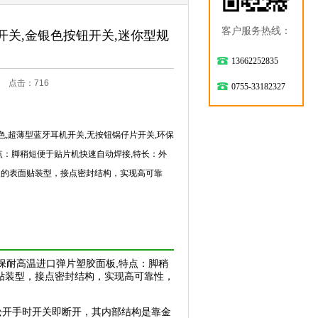
客户服务热线：
按键开关,金银色按钮开关,迷你型规
13662252835
:38 点击：
716
0755-33182327
属色,超薄型蓝牙耳机开关,无按钮锅仔片开关,环保
点：脚稍短便于贴片机快速自动焊接,特长：外
装的表面贴装型，接点密封结构，实现高可靠
,环保耐高温进口弹片塑胶面板,特点：脚稍
贴装型，接点密封结构，实现高可靠性，
松开手时开关即断开，其内部结构是靠金