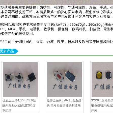
微型薄膜开关主要关键在于防护性、可焊性、导通可靠性、寿命、手感、
以本公司不断改善工艺，本着质量第一的决心面向市场，我们有信心和实
经过导通测试。价格方面我司本着与客户同发展让利客户与客户互利共赢
3乘3可以根据客户要求操作力度可选(动作力：260±70gf，160±30gf
MP3、MP4、手机、电话机、收录机、摄像机、数码相机、扫描仪、录影
DVD等产品的按钮使用。
产品目前主要销往国内、香港、台湾、欧美、日本以及欧洲等美国家和地
更多产品
优质边三脚4.5*4.5*3.8轻
拉伸盖贴片3x6x2.5轻触开
3*3*0.5超薄
触开关,贴片耐高温280度
关,高寿命品质开关制造商
银色按钮开关,
不起泡
开关