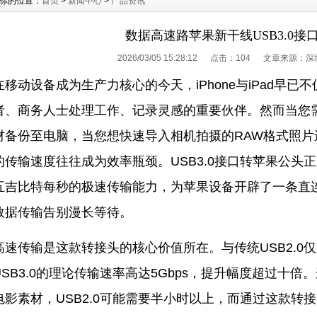
你的位置：
首页
>
新闻中心
>
产品资讯
数据高速路苹果新干线USB3.0接
2026/03/05 15:28:12 点击：
104 文章来源：深
在移动设备成为生产力核心的今天，iPhone与iPad早
者、商务人士处理工作、记录灵感的重要伙伴。然而当您需
材备份至电脑，当您想快速导入相机拍摄的RAW格式照片进行后
的传输速度往往成为效率瓶颈。USB3.0接口转苹果公头
五吉比特每秒的极速传输能力，为苹果设备开辟了一条直连U
数据传输告别漫长等待。
高速传输是这款转接头的核心价值所在。与传统USB2.0仅支
USB3.0的理论传输速率高达5Gbps，提升幅度超过十倍
电影素材，USB2.0可能需要半小时以上，而通过这款转接