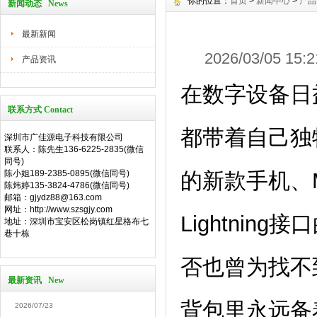
你的位置：
首页
>
新闻中心
>
产品
新闻动态 News
最新新闻
2026/03/05 1
产品资讯
在数字设备日
联系方式 Contact
都带着自己独特
深圳市广佳源电子科技有限公司
联系人：陈先生136-6225-2835(微信
同号)
陈小姐189-2385-0895(微信同号)
的新款手机、M
陈炜婷135-3824-4786(微信同号)
邮箱：gjydz88@163.com
网址：http://www.szsgjy.com
Lightnin
地址：深圳市宝安区松岗镇红星格布七
巷十栋
否也曾为找不
最新资讯 New
背包里永远备
2026/07/23