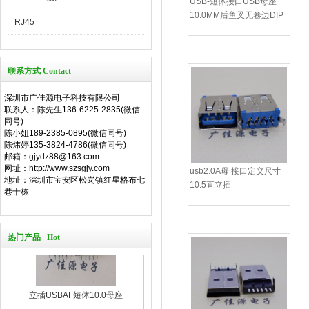
USB-短体接口USB母座
10.0MM后鱼叉无卷边DIP
RJ45
联系方式 Contact
深圳市广佳源电子科技有限公司
联系人：陈先生136-6225-2835(微信
同号)
陈小姐189-2385-0895(微信同号)
陈炜婷135-3824-4786(微信同号)
邮箱：gjydz88@163.com
网址：http://www.szsgjy.com
usb2.0A母 接口定义尺寸
地址：深圳市宝安区松岗镇红星格布七
10.5直立插
巷十栋
热门产品 Hot
立插USBAF短体10.0母座