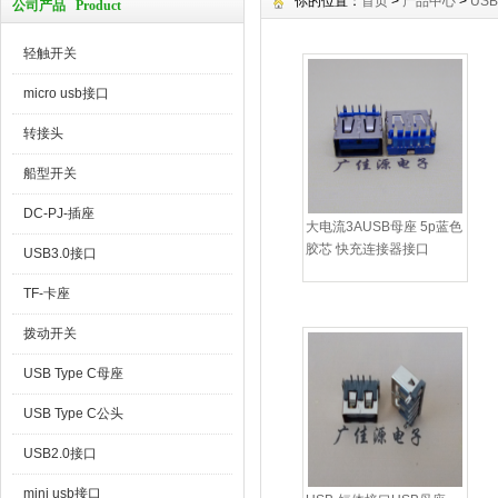
你的位置：
首页
>
产品中心
>
USB
公司产品 Product
轻触开关
micro usb接口
转接头
船型开关
DC-PJ-插座
大电流3AUSB母座 5p蓝色
胶芯 快充连接器接口
USB3.0接口
TF-卡座
拨动开关
USB Type C母座
USB Type C公头
USB2.0接口
mini usb接口